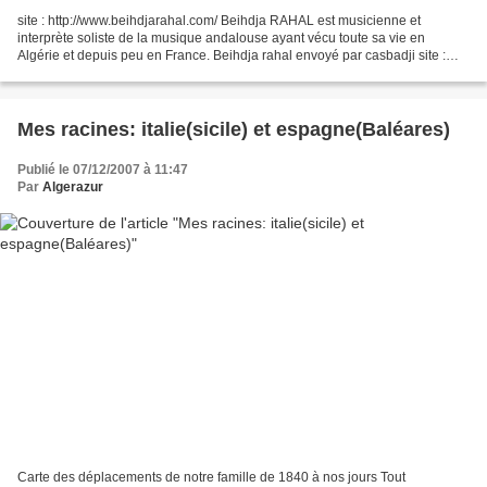
site : http://www.beihdjarahal.com/ Beihdja RAHAL est musicienne et
interprète soliste de la musique andalouse ayant vécu toute sa vie en
Algérie et depuis peu en France. Beihdja rahal envoyé par casbadji site :
http://www.beihdjarahal.com/ Beihdja RAHAL...
Mes racines: italie(sicile) et espagne(Baléares)
Publié le 07/12/2007 à 11:47
Par
Algerazur
Carte des déplacements de notre famille de 1840 à nos jours Tout