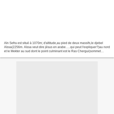
Aïn Sefra est situé à 1070m; d'altitude,au pied de deux massifs,le djebel
Aïssa(2256m. Aïssa veut dire jésus en arabe......qui peut l'expliquer?)au nord
et le Mekter au sud dont le point culminant est le Ras Chergui(sommet
oriental)à 2061 m. En avant...