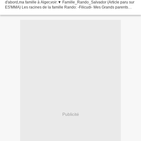
d'abord,ma famille à Alger,voir:▼ Famille_Rando_Salvador (Article paru sur
ES'MMA) Les racines de la famille Rando: -Filicudi- Mes Grands parents
Grazia Levanti et Antonino Rando L' île...
Publicité