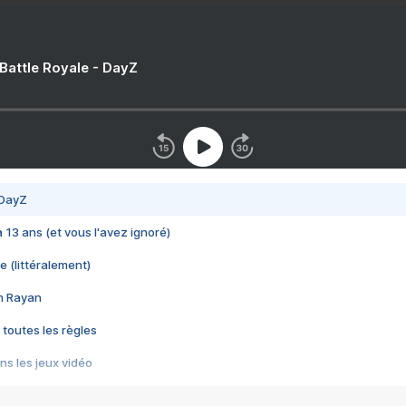
 Battle Royale - DayZ
 DayZ
 a 13 ans (et vous l'avez ignoré)
e (littéralement)
im Rayan
 toutes les règles
s les jeux vidéo
us choquant de Rockstar ? - Le scandale BULLY