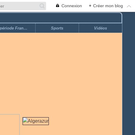
Connexion
+
Créer mon blog
Economie ''période Française''
Sports
Vidéos