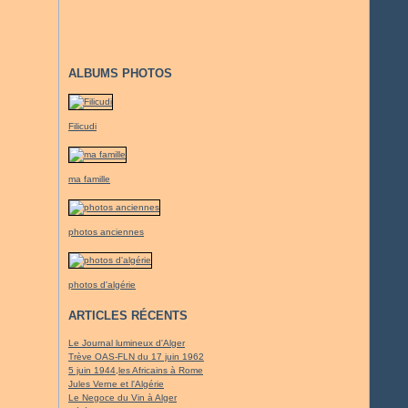
ALBUMS PHOTOS
Filicudi
ma famille
photos anciennes
photos d'algérie
ARTICLES RÉCENTS
Le Journal lumineux d'Alger
Trève OAS-FLN du 17 juin 1962
5 juin 1944,les Africains à Rome
Jules Verne et l'Algérie
Le Negoce du Vin à Alger