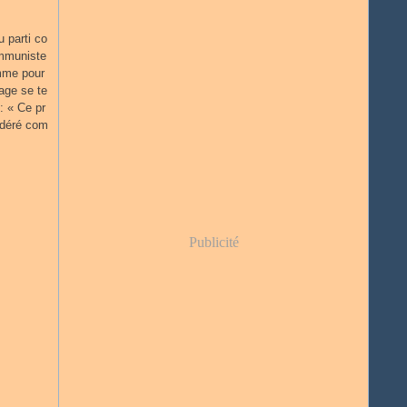
 parti co
ommuniste
amme pour
age se te
: « Ce pr
idéré com
Publicité