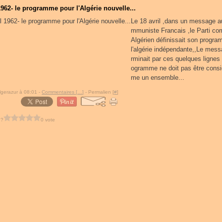
 1962- le programme pour l'Algérie nouvelle...
Le 18 avril ,dans un message au
mmuniste Francais ,le Parti c
Algérien définissait son progr
l'algérie indépendante,,Le mess
rminait par ces quelques lignes 
ogramme ne doit pas être cons
me un ensemble...
lgerazur à 08:01 -
Commentaires [
…
]
- Permalien [
#
]
 ?
0 vote