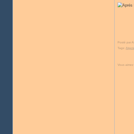
Posté par A
Tags:
Algeri
Vous aimez