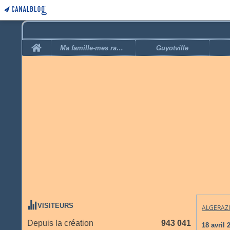
Home
Ma famille-mes racines
Guyotville
VISITEURS
ALGERAZ
Depuis la création
943 041
18 avril 