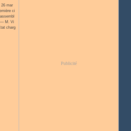
u 26 mar
emière ci
 l'assembl
. — M. Vi
Etat charg
Publicité