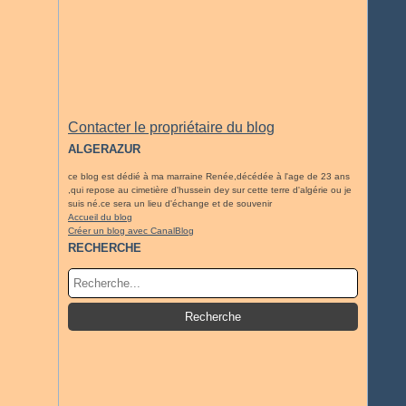
Contacter le propriétaire du blog
ALGERAZUR
ce blog est dédié à ma marraine Renée,décédée à l'age de 23 ans
,qui repose au cimetière d'hussein dey sur cette terre d'algérie ou je
suis né.ce sera un lieu d'échange et de souvenir
Accueil du blog
Créer un blog avec CanalBlog
RECHERCHE