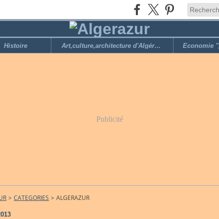
Histoire
Art,culture,architecture d'Algérie,loisirs
Publicité
UR
>
CATEGORIES
>
ALGERAZUR
2013