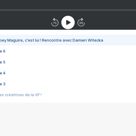
bey Maguire, c'est lui ! Rencontre avec Damien Witecka
e 6
e 5
e 4
e 3
s créatrices de la VF !
e 2
e 1
e Mektoub My Love arrive enfin ! Rencontre avec Shaïn Boumedine et Sal