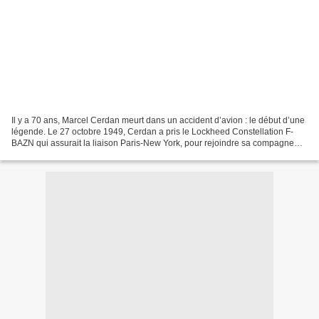
Il y a 70 ans, Marcel Cerdan meurt dans un accident d’avion : le début d’une
légende. Le 27 octobre 1949, Cerdan a pris le Lockheed Constellation F-
BAZN qui assurait la liaison Paris-New York, pour rejoindre sa compagne
Édith Piaf et s'entraîner pour...