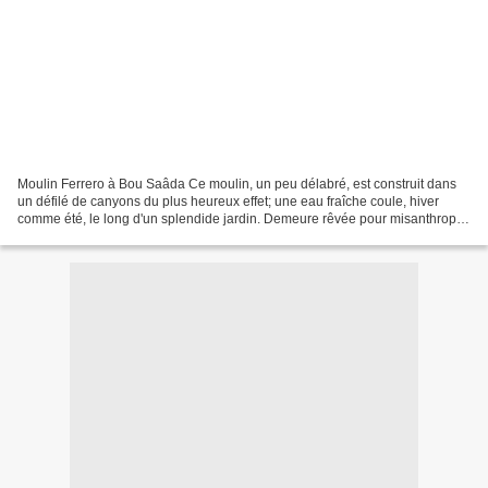
Moulin Ferrero à Bou Saâda Ce moulin, un peu délabré, est construit dans
un défilé de canyons du plus heureux effet; une eau fraîche coule, hiver
comme été, le long d'un splendide jardin. Demeure rêvée pour misanthrope,
le Moulin Ferrero semble un lieu...