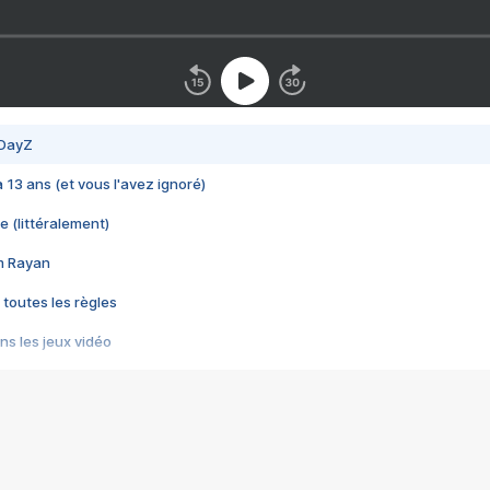
 DayZ
 a 13 ans (et vous l'avez ignoré)
e (littéralement)
im Rayan
 toutes les règles
s les jeux vidéo
us choquant de Rockstar ? - Le scandale BULLY
e plus moche de Steam
du RÊVE tourne au CAUCHEMAR