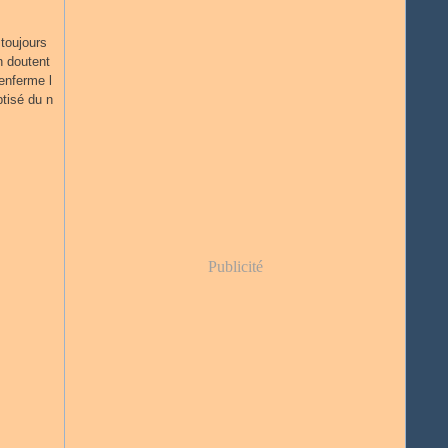
toujours
n doutent
enferme l
ptisé du n
Publicité