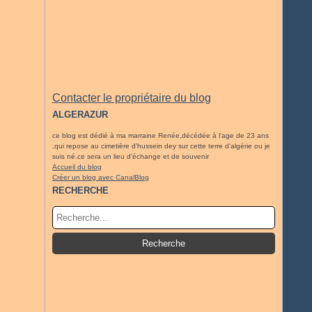
Contacter le propriétaire du blog
ALGERAZUR
ce blog est dédié à ma marraine Renée,décédée à l'age de 23 ans
,qui repose au cimetière d'hussein dey sur cette terre d'algérie ou je
suis né.ce sera un lieu d'échange et de souvenir
Accueil du blog
Créer un blog avec CanalBlog
RECHERCHE