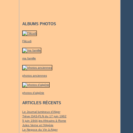
ALBUMS PHOTOS
Filicudi
ma famille
photos anciennes
photos d'algérie
ARTICLES RÉCENTS
Le Journal lumineux d'Alger
Trève OAS-FLN du 17 juin 1962
5 juin 1944,les Africains à Rome
Jules Verne et l'Algérie
Le Negoce du Vin à Alger