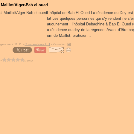
l Maillot/Alger-Bab el oued
L’hôpital de Bab El Oued La résidence du Dey est 
là! Les quelques personnes qui s’y rendent ne s’e
aucunement : l’hôpital Debaghine à Bab El Oued r
a résidence du dey de la régence. Avant d’être ba
om de Maillot, praticien...
lgerazur à 11:11 -
Commentaires [
…
]
- Permalien [
#
]
 ?
0 vote