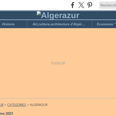
Histoire
Art,culture,architecture d'Algérie,loisirs
Publicité
UR
>
CATEGORIES
>
ALGERAZUR
bre 2023