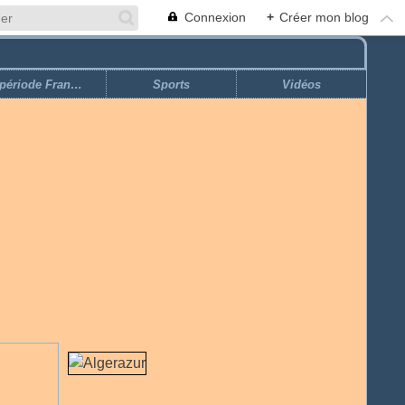
Connexion
+
Créer mon blog
Economie ''période Française''
Sports
Vidéos