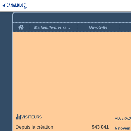
Home
Ma famille-mes racines
Guyotville
VISITEURS
ALGERAZ
Depuis la création
943 041
6 novem