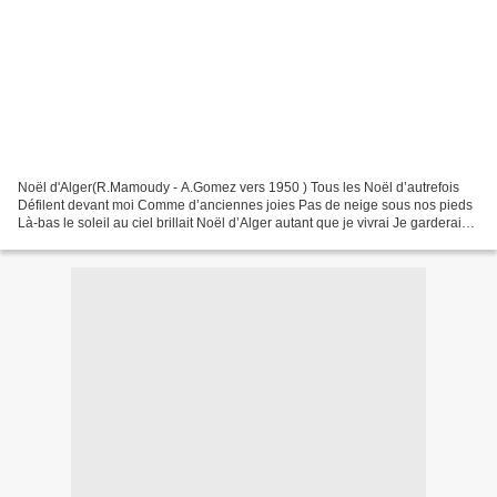
Noël d'Alger(R.Mamoudy - A.Gomez vers 1950 ) Tous les Noël d’autrefois
Défilent devant moi Comme d’anciennes joies Pas de neige sous nos pieds
Là-bas le soleil au ciel brillait Noël d’Alger autant que je vivrai Je garderai
dans le cœur la fleur De ce...