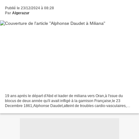
Publié le 23/12/2024 à 08:28
Par
Algerazur
19 ans aprés le départ d'Abd el kader de miliana vers Oran,à l'ssue du
blocus de deux année qu'il avait infligé à la garnison Française,le 23
Decembre 1861,Alphonse Daudet,atteint de troubles cardio-vasculaires,
s’installa dans cette partie du Zaccar....