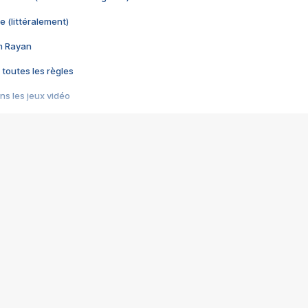
e (littéralement)
im Rayan
 toutes les règles
s les jeux vidéo
us choquant de Rockstar ? - Le scandale BULLY
e plus moche de Steam
du RÊVE tourne au CAUCHEMAR
pendant 8 heures
it… à tort
umiliés par un jeu vidéo
ire - Final Fantasy 8
ti un empire - Age of Empires