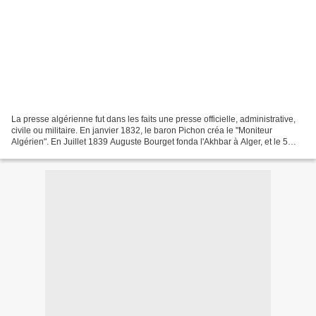
La presse algérienne fut dans les faits une presse officielle, administrative,
civile ou militaire. En janvier 1832, le baron Pichon créa le "Moniteur
Algérien". En Juillet 1839 Auguste Bourget fonda l'Akhbar à Alger, et le 5
Octobre 1844, Adolphe Perrier...