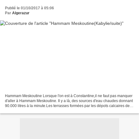
Publié le 01/10/2017 à 05:06
Par
Algerazur
Hammam Meskoutine Lorsque l'on est à Constantine,il ne faut pas manquer
d'aller à Hammam Meskoutine. Il y a là, des sources d'eau chaudes donnant
90.000 litres à la minute.Les terrasses formées par les dépots calcaires des
eaux sont fort curieuses.Elles...