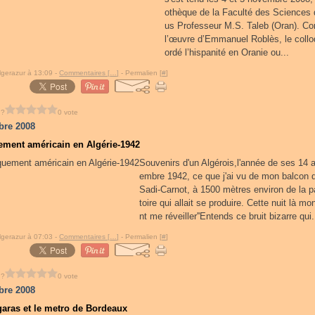
othèque de la Faculté des Sciences
us Professeur M.S. Taleb (Oran). Co
l’œuvre d’Emmanuel Roblès, le collo
ordé l’hispanité en Oranie ou...
lgerazur à 13:09 -
Commentaires [
…
]
- Permalien [
#
]
 ?
0 vote
bre 2008
ment américain en Algérie-1942
Souvenirs d'un Algérois,l'année de ses 14 
embre 1942, ce que j'ai vu de mon balcon d
Sadi-Carnot, à 1500 mètres environ de la p
toire qui allait se produire. Cette nuit là mo
nt me réveiller''Entends ce bruit bizarre qui.
lgerazur à 07:03 -
Commentaires [
…
]
- Permalien [
#
]
 ?
0 vote
bre 2008
aras et le metro de Bordeaux