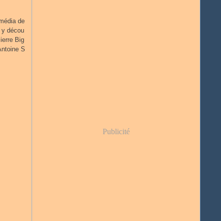
imédia de
n y décou
ierre Big
Antoine S
Publicité