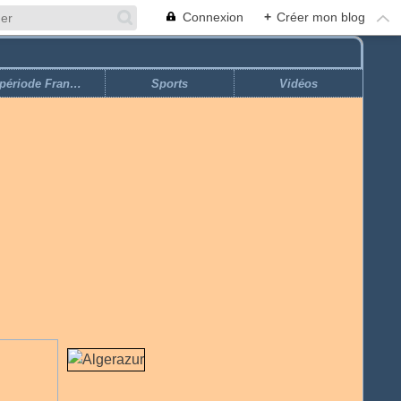
Connexion
+
Créer mon blog
Economie ''période Française''
Sports
Vidéos