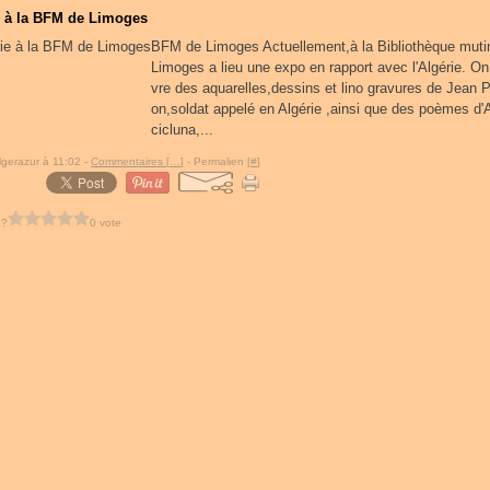
e à la BFM de Limoges
BFM de Limoges Actuellement,à la Bibliothèque mut
Limoges a lieu une expo en rapport avec l'Algérie. O
vre des aquarelles,dessins et lino gravures de Jean P
on,soldat appelé en Algérie ,ainsi que des poèmes d'
cicluna,...
lgerazur à 11:02 -
Commentaires [
…
]
- Permalien [
#
]
 ?
0 vote