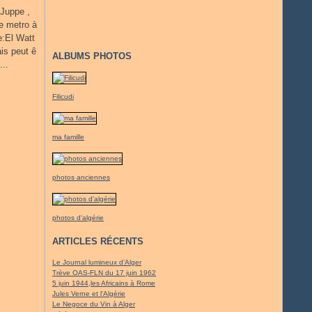
 Juppe ,
e metro à
e:El Watt
is peut ê
ALBUMS PHOTOS
...
Filicudi
ma famille
photos anciennes
photos d'algérie
ARTICLES RÉCENTS
Le Journal lumineux d'Alger
Trève OAS-FLN du 17 juin 1962
5 juin 1944,les Africains à Rome
Jules Verne et l'Algérie
Le Negoce du Vin à Alger