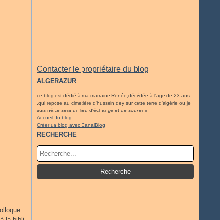
Contacter le propriétaire du blog
ALGERAZUR
ce blog est dédié à ma marraine Renée,décédée à l'age de 23 ans
,qui repose au cimetière d'hussein dey sur cette terre d'algérie ou je
suis né.ce sera un lieu d'échange et de souvenir
Accueil du blog
Créer un blog avec CanalBlog
RECHERCHE
colloque
 la bibli