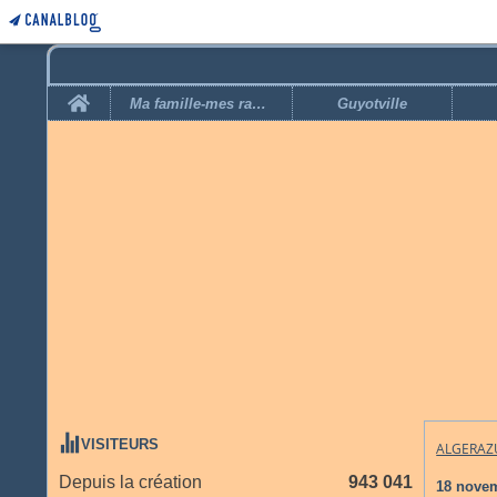
Home
Ma famille-mes racines
Guyotville
VISITEURS
ALGERAZ
Depuis la création
943 041
18 nove