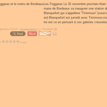
Les Foggaras Le 25 novembre prochain Alain
maire de Bordeaux va inaugurer une station d
Blanquefort,qui s'appellera ''Timimoun''.(sourc
an) Blanquefort est jumelé avec Timimoun,ma
tre est ce en pensant à ces galeries creusées
lgerazur à 08:27 -
Commentaires [
…
]
- Permalien [
#
]
 ?
0 vote