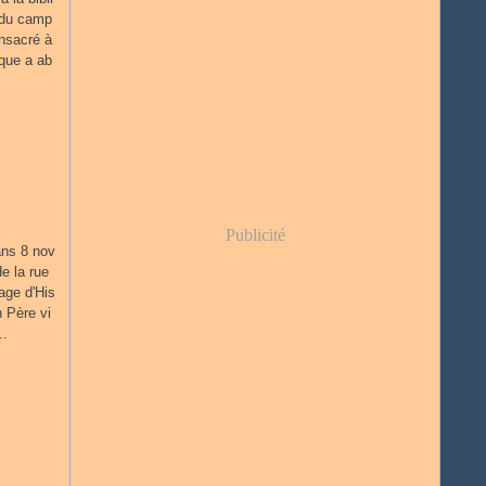
 du camp
nsacré à
que a ab
Publicité
ans 8 nov
e la rue
age d'His
n Père vi
..