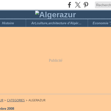
Histoire
Art,culture,architecture d'Algérie,loisirs
Publicité
UR
>
CATEGORIES
>
ALGERAZUR
mbre 2008