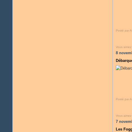
Posté par A
Vous aimez
8 novem
Débarque
Posté par A
Vous aimez
7 novem
Les Fogg